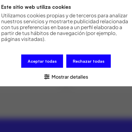
Este sitio web utiliza cookies
Utilizamos cookies propias y de terceros para analizar
nuestros servicios y mostrarte publicidad relacionada
CARGAS ÚTILES P
con tus preferencias en base a un perfil elaborado a
partir de tus hábitos de navegación (por ejemplo,
SORES, CÁMARAS Y
Zond Aero 5
páginas visitadas).
n Magdrone R1
Aceptar todas
Rechazar todas
Mostrar detalles