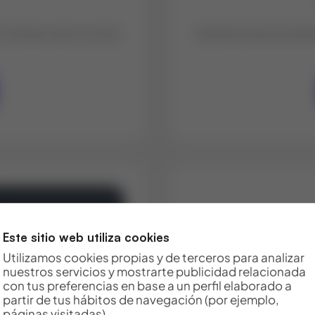
n tiempo real con este
Software de procesam
Este sitio web utiliza cookies
Utilizamos cookies propias y de terceros para analizar
nuestros servicios y mostrarte publicidad relacionada
con tus preferencias en base a un perfil elaborado a
partir de tus hábitos de navegación (por ejemplo,
páginas visitadas).