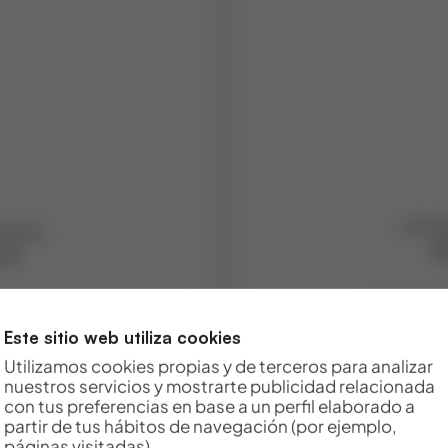
DRON
IONAL
D
 4
Primer dr
pacto con multisensor e
ial
Este sitio web utiliza cookies
Utilizamos cookies propias y de terceros para analizar
nuestros servicios y mostrarte publicidad relacionada
con tus preferencias en base a un perfil elaborado a
partir de tus hábitos de navegación (por ejemplo,
páginas visitadas).