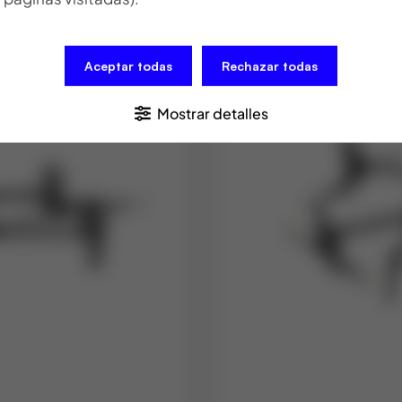
Aceptar todas
Rechazar todas
Mostrar detalles