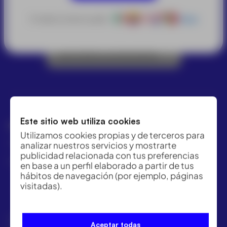
O selecciona tu país:
Otros
Suscríbete a la Newsletter
Este sitio web utiliza cookies
GRUPO ACRE LATAM
Utilizamos cookies propias y de terceros para
México | Panamá | Colombia | Perú
analizar nuestros servicios y mostrarte
publicidad relacionada con tus preferencias
+57 318 813 4682
en base a un perfil elaborado a partir de tus
hábitos de navegación (por ejemplo, páginas
visitadas).
ACRE
Aceptar todas