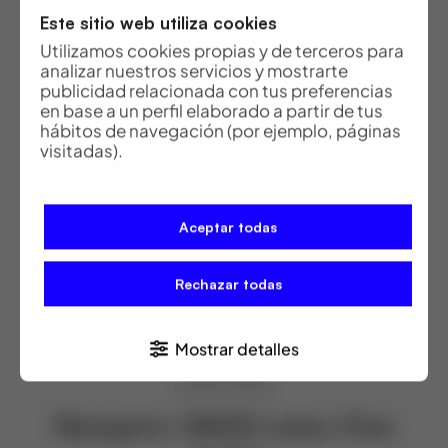
Este sitio web utiliza cookies
Utilizamos cookies propias y de terceros para
analizar nuestros servicios y mostrarte
publicidad relacionada con tus preferencias
en base a un perfil elaborado a partir de tus
hábitos de navegación (por ejemplo, páginas
visitadas).
Aceptar todas
Rechazar todas
Mostrar detalles
LEICA ICON
Receptor GNSS Leica Viva