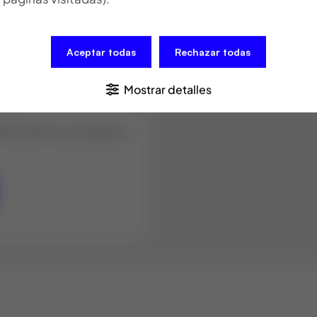
Aceptar todas
Rechazar todas
Mostrar detalles
L2
rtical de 4c y horizontal