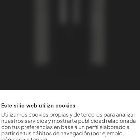
Este sitio web utiliza cookies
Utilizamos cookies propias y de terceros para analizar
nuestros servicios y mostrarte publicidad relacionada
trol versátil
con tus preferencias en base a un perfil elaborado a
partir de tus hábitos de navegación (por ejemplo,
páginas visitadas).