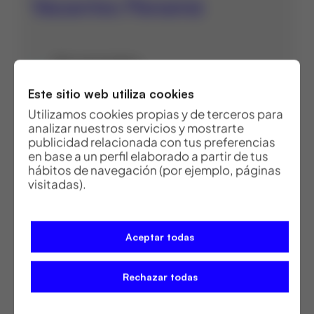
Vacantes Panamá
Sin vacantes
Este sitio web utiliza cookies
Utilizamos cookies propias y de terceros para
analizar nuestros servicios y mostrarte
publicidad relacionada con tus preferencias
en base a un perfil elaborado a partir de tus
hábitos de navegación (por ejemplo, páginas
Vacantes Perú
visitadas).
Aceptar todas
Responsable Administrativo y
Financiero
Rechazar todas