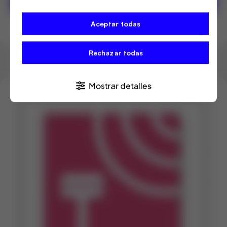
Ver más
Aceptar todas
Rechazar todas
Mostrar detalles