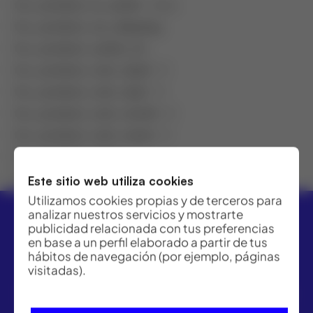
fcc_product_is_outlet
: false
fcc_product_no_shipping
:
fcc_product_outlet_id
:
fcc_product_rent_day0
: 0
fcc_product_rent_day1
: 0
fcc_product_rent_month
: 0
fcc_product_rent_week
: 0
fcc_product_type
: –
featured
: 0
Este sitio web utiliza cookies
Utilizamos cookies propias y de terceros para
analizar nuestros servicios y mostrarte
publicidad relacionada con tus preferencias
en base a un perfil elaborado a partir de tus
hábitos de navegación (por ejemplo, páginas
visitadas).
ACRE ofrece las mejores soluciones para topografía,
geomática y medición industrial. Distribuidor Leica