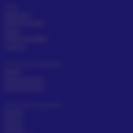
ACRE
ACRE Latam
ACRE en el mundo
Marcas
Políticas de calidad
Contacto
Servicios para topógrafos
Alquiler
Asesoría comecial
Servicios Técnicos
Intrumentos topográficos
Sectores
Noticias
Aprende