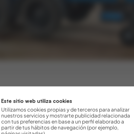
Este sitio web utiliza cookies
Potencia, Tracción y Grúa e
Utilizamos cookies propias y de terceros para analizar
nuestros servicios y mostrarte publicidad relacionada
con tus preferencias en base a un perfil elaborado a
partir de tus hábitos de navegación (por ejemplo,
páginas visitadas).