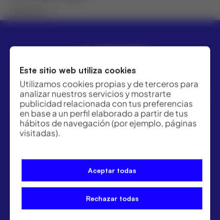
featured
: 0
Este sitio web utiliza cookies
Utilizamos cookies propias y de terceros para
ACRE ofrece las mejores soluciones para topografía,
analizar nuestros servicios y mostrarte
geomática y medición industrial. Distribuidor Leica
publicidad relacionada con tus preferencias
en base a un perfil elaborado a partir de tus
Geosystems.
hábitos de navegación (por ejemplo, páginas
visitadas).
Aceptar todas
Suscríbete a la Newsletter
Rechazar todas