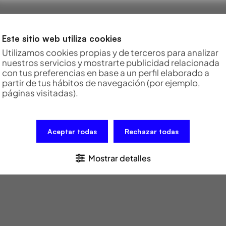
Este sitio web utiliza cookies
Utilizamos cookies propias y de terceros para analizar
nuestros servicios y mostrarte publicidad relacionada
con tus preferencias en base a un perfil elaborado a
partir de tus hábitos de navegación (por ejemplo,
páginas visitadas).
Aceptar todas
Rechazar todas
Mostrar detalles