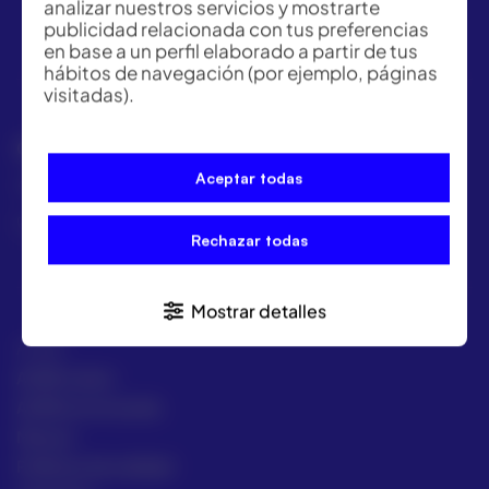
analizar nuestros servicios y mostrarte
publicidad relacionada con tus preferencias
en base a un perfil elaborado a partir de tus
hábitos de navegación (por ejemplo, páginas
visitadas).
GRUPO ACRE LATAM
Aceptar todas
México | Panamá | Colombia | Perú
+57 318 813 4682
Rechazar todas
Mostrar detalles
ACRE
ACRE Latam
ACRE en el mundo
Marcas
Políticas de calidad