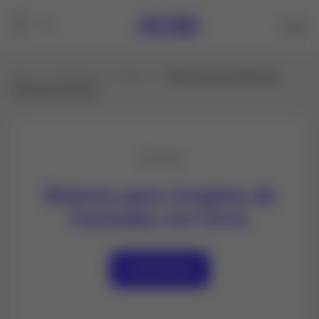
Inicio
Productos
Drones
Sistema para Limpieza de
Fachadas con Dron
Sistema para Limpieza de
Fachadas con Dron
Contáctanos