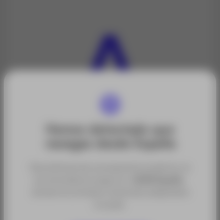
Hemos detectado que
navegas desde España
Categorías:
Para disfrutar de una experiencia óptima, te
Cargas útiles para dron (Sensores, Cámaras y
recomendamos seguir en
ACRE España
,
Radares)
donde encontrarás contenidos adaptados
Drones
a tu país.
Sectores: