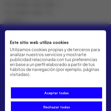
fcc_product_rent_week
: 0
fcc_product_type
: Hijo
featured
: 0
Este sitio web utiliza cookies
Utilizamos cookies propias y de terceros para
analizar nuestros servicios y mostrarte
publicidad relacionada con tus preferencias
ACRE ofrece las mejores soluciones para topografía,
en base a un perfil elaborado a partir de tus
geomática y medición industrial. Distribuidor Leica
hábitos de navegación (por ejemplo, páginas
Geosystems.
visitadas).
Aceptar todas
Suscríbete a la Newsletter
Rechazar todas