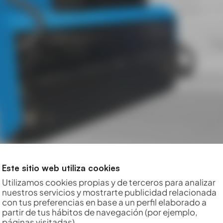
Este sitio web utiliza cookies
Utilizamos cookies propias y de terceros para analizar
nuestros servicios y mostrarte publicidad relacionada
con tus preferencias en base a un perfil elaborado a
partir de tus hábitos de navegación (por ejemplo,
páginas visitadas).