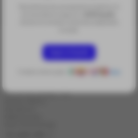
Para disfrutar de una experiencia óptima, te
recomendamos seguir en
ACRE España
,
donde encontrarás contenidos adaptados
a tu país.
Prisma ET
Soporte de prisma de metal
Objetivo reversible (rango largo y corto, rango largo
Seguir en España
mostrado)
Recubrimiento: Recubrimiento de alta reflexión de
cobre y anti-reflejo en el frente
O selecciona tu país:
Otros
Desplazamiento: -34 mm
Diámetro: 64,9 mm
Precisión de centrado: 1 mm
Alcance: 3500 m
Altura 86 mm
Maletín incluido
Pesa 1,32 lb (0,60 kg)
fcc_pack_units
: 0