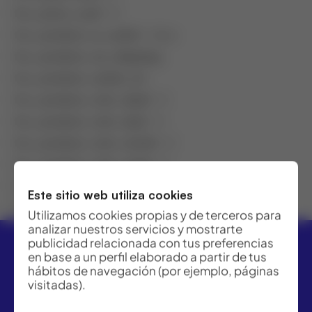
fcc_price_coef
: 0
fcc_product_is_outlet
: false
fcc_product_no_shipping
:
fcc_product_outlet_id
:
fcc_product_rent_day0
: 0
fcc_product_rent_day1
: 0
fcc_product_rent_month
: 0
fcc_product_rent_week
: 0
fcc_product_type
: –
Este sitio web utiliza cookies
featured
: 0
Utilizamos cookies propias y de terceros para
analizar nuestros servicios y mostrarte
publicidad relacionada con tus preferencias
en base a un perfil elaborado a partir de tus
hábitos de navegación (por ejemplo, páginas
visitadas).