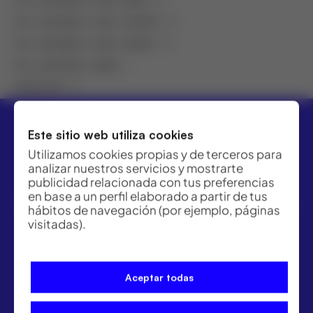
fcc_product_rent_month
: 0
fcc_product_rent_week
: 0
fcc_product_type
: –
featured
: 0
Este sitio web utiliza cookies
Utilizamos cookies propias y de terceros para
analizar nuestros servicios y mostrarte
publicidad relacionada con tus preferencias
en base a un perfil elaborado a partir de tus
ACRE ofrece las mejores soluciones para topografía,
hábitos de navegación (por ejemplo, páginas
geomática y medición industrial. Distribuidor Leica
visitadas).
Geosystems.
Aceptar todas