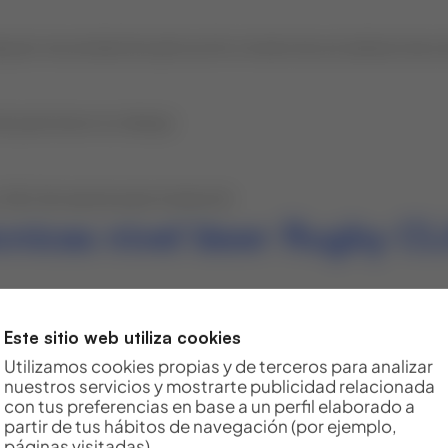
quier necesidad de aplicación a través de actualizaciones 
a para hacer su trabajo
 fácil de operar para nivelación
cnicas nivel láser Rugby C
CLH
CLA
Este sitio web utiliza cookies
Utilizamos cookies propias y de terceros para analizar
5 años
5 años
nuestros servicios y mostrarte publicidad relacionada
con tus preferencias en base a un perfil elaborado a
8%
15%
partir de tus hábitos de navegación (por ejemplo,
páginas visitadas).