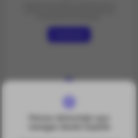
Garantice la calidad y la eficiencia en la
construcción a través de soluciones de
monitorización innovadoras.
Contáctanos
Hemos detectado que
navegas desde España