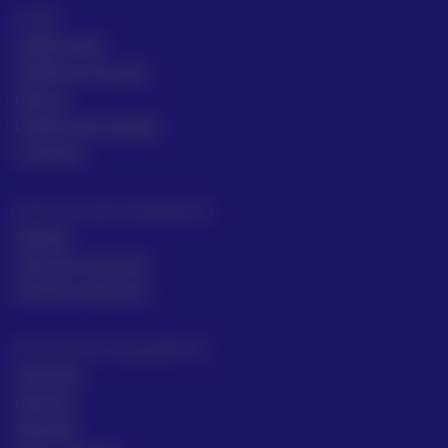
ACRE
ACRE Latam
ACRE en el mundo
Marcas
Políticas de calidad
Contacto
Servicios para topógrafos
Alquiler
Asesoría comecial
Servicios Técnicos
Intrumentos topográficos
Sectores
Noticias
Aprende