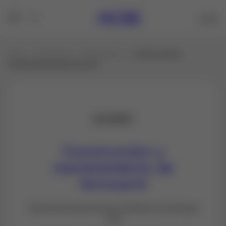
Inicio
Productos
Vías Férreas
Construcción y
mantenimiento de ferrocarril
Construcción y
mantenimiento de
ferrocarril
Control de estructuras continuo y en tiempo
real