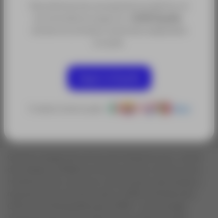
Para disfrutar de una experiencia óptima, te
recomendamos seguir en
ACRE España
,
Categorías:
donde encontrarás contenidos adaptados
Equipo para Construcción e Inspección de
a tu país.
Vías Ferreas
Vías Férreas
Seguir en España
Sectores:
Obra Civil y Construcción
O selecciona tu país:
Otros
Gestión integral de activos de infraestructura, control
de calidad confiable en el proceso de construcción y
mantenimiento, así como conocimiento del estado y
requisitos de la red ferroviaria. ACRE es Distribuidor
Oficial de Amberg Rail para LATAM. La tecnología
Amberg proporciona sistemas de medición para