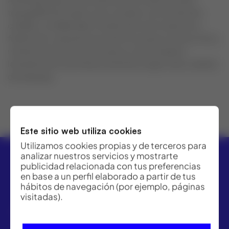
topografía ferroviaria, que cumplen con la más alta
calidad, confiabilidad, rendimiento de medición y,
finalmente, requisitos económicos para construcción y
mantenimiento de vía en placa y vía en balasto,
levantamiento de líneas existentes según obra, análisis
de despeje.
Este sitio web utiliza cookies
Utilizamos cookies propias y de terceros para
analizar nuestros servicios y mostrarte
publicidad relacionada con tus preferencias
en base a un perfil elaborado a partir de tus
hábitos de navegación (por ejemplo, páginas
visitadas).
ACRE ofrece las mejores soluciones para topografía,
geomática y medición industrial. Distribuidor Leica