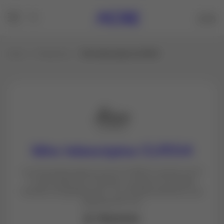
Inicio
Productos
Mira telescópica CLR104
Mira telescópica CLR104
La mira telescópica Leica CLR104 cuenta con 5
m de longitud y 5 tramos, es dual con el lado
frontal con graduación -E y el lado posterior con
graduación mm
$ 750000