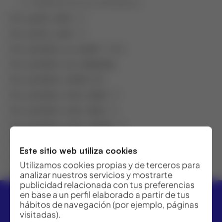
Graduacción-E y milimétrica
fcc_pack_units
: 0
fcc_price_coef
: 0
fcc_product_is_outlet
: false
fcc_product_no_shipping
:
fcc_product_outlet_id
:
fcc_product_rent_day0
: 0
fcc_product_rent_day1
: 0
fcc_product_rent_month
: 0
fcc_product_rent_week
: 0
Este sitio web utiliza cookies
fcc_product_type
: –
Utilizamos cookies propias y de terceros para
featured
: 0
analizar nuestros servicios y mostrarte
publicidad relacionada con tus preferencias
en base a un perfil elaborado a partir de tus
hábitos de navegación (por ejemplo, páginas
visitadas).