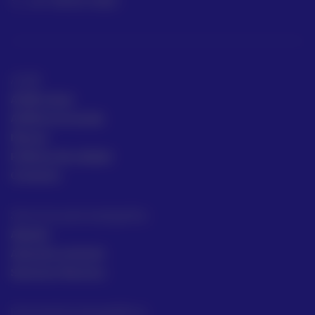
+57 318 813 4682
ACRE
ACRE Latam
ACRE en el mundo
Marcas
Políticas de calidad
Contacto
Servicios para topógrafos
Alquiler
Asesoría comecial
Servicios Técnicos
Intrumentos topográficos