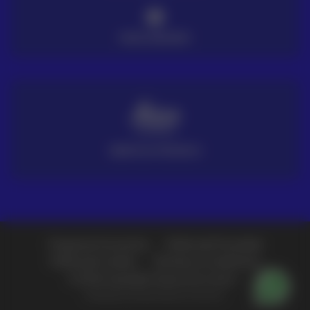
PAGO SEGURO
SERVICIO TÉCNICO
Preguntas frecuentes
Política de Privacidad
Política de Cookies
Términos y Condiciones
© 2026 Copyright Grupo Acre Latam -
Diseñado y producido por Fullcircle.
Más información