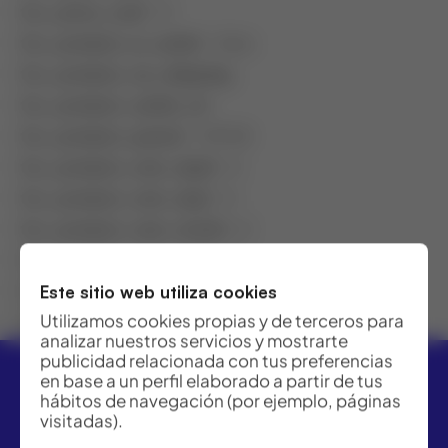
fcc_price_coef
: 0
fcc_product_is_outlet
: false
fcc_product_no_shipping
:
fcc_product_outlet_id
:
fcc_product_parent
: 149148
fcc_product_rent_day0
: 0
fcc_product_rent_day1
: 0
fcc_product_rent_month
: 0
fcc_product_rent_week
: 0
fcc_product_type
: Hijo
Este sitio web utiliza cookies
Utilizamos cookies propias y de terceros para
featured
: 0
analizar nuestros servicios y mostrarte
publicidad relacionada con tus preferencias
en base a un perfil elaborado a partir de tus
hábitos de navegación (por ejemplo, páginas
visitadas).