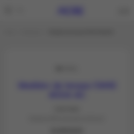
Inicio
Productos
Medidor de tenaza CM42 400A AC
Medidor de tenaza CM42
400A AC
FLIR CM42
Medidor RMS asequible 400A AC
$ 410000