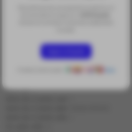
Categorías:
Para disfrutar de una experiencia óptima, te
Termografía Avanzada y Medición Eléctrica
recomendamos seguir en
ACRE España
,
donde encontrarás contenidos adaptados
Sectores:
a tu país.
Obra Civil y Construcción
Seguridad y Defensa
Energía y Recursos Naturales
Seguir en España
O selecciona tu país:
Otros
Medidor RMS asequible 400A AC
batch_list
: 1
batch_list_0_batch_coef
: 1
batch_list_0_batch_label
: Modelo 400A AC
batch_list_0_batch_units
: 1
fcc_pack_units
: 0