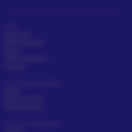
ACRE
ACRE Latam
ACRE en el mundo
Marcas
Políticas de calidad
Contacto
Servicios para topógrafos
Alquiler
Asesoría comecial
Servicios Técnicos
Intrumentos topográficos
Sectores