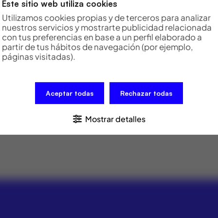
Este sitio web utiliza cookies
Utilizamos cookies propias y de terceros para analizar
nuestros servicios y mostrarte publicidad relacionada
con tus preferencias en base a un perfil elaborado a
partir de tus hábitos de navegación (por ejemplo,
páginas visitadas).
Aceptar todas
Rechazar todas
Mostrar detalles