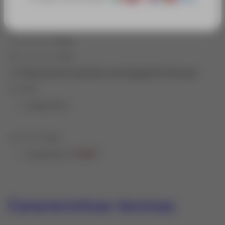
3. Restamos las mediciones para conocer la
deformación
A
= 41- 30 =
11 mm
B
= 37 – 30 =
7 mm
4. Cálculo de la rotación con la siguiente fórmula:
C = A-B
=
arctg C/20,5
C = 11- 7 = 4 mm
=
11
,04 º
arctg 4/20,5=
Características técnicas