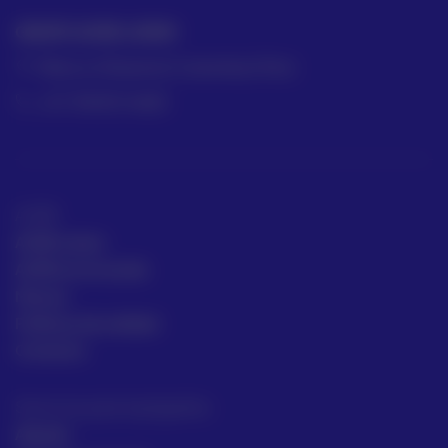
GRUPO ACRE LATAM
México | Panamá | Colombia | Perú
+57 318 813 4682
ACRE
ACRE Latam
ACRE en el mundo
Marcas
Políticas de calidad
Contacto
Servicios para topógrafos
Alquiler