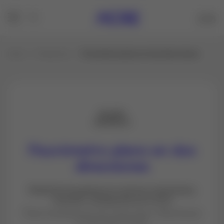
Inicio
Productos
Fisurómetro plano en dos direcciones
Fisurómetro plano en dos
direcciones
Medición de grietas en vertical, horizontal y
rotación. Graduación en 0,1mm
Plano transparente de metacrilato. Mide fisuras
en dos direcciones