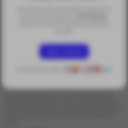
Para disfrutar de una experiencia óptima, te
recomendamos seguir en
ACRE España
,
donde encontrarás contenidos adaptados
a tu país.
Categorías:
Accesorios y Repuestos para topografía
Seguir en España
Sectores:
Obra Civil y Construcción
O selecciona tu país:
Otros
El Jalón telescópico GLS53 mini pértiga para AP20
fabricada en carbono que viene con una longitud de
25cm.Es posible montar un prisma MPR122 en la parte
inferior, pudiendo alcanzar una altura de prisma de
20cm.