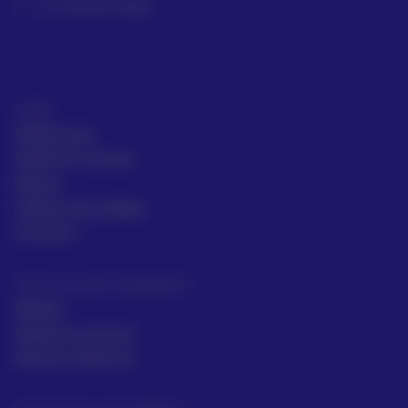
+57 318 813 4682
ACRE
ACRE Latam
ACRE en el mundo
Marcas
Políticas de calidad
Contacto
Servicios para topógrafos
Alquiler
Asesoría comecial
Servicios Técnicos