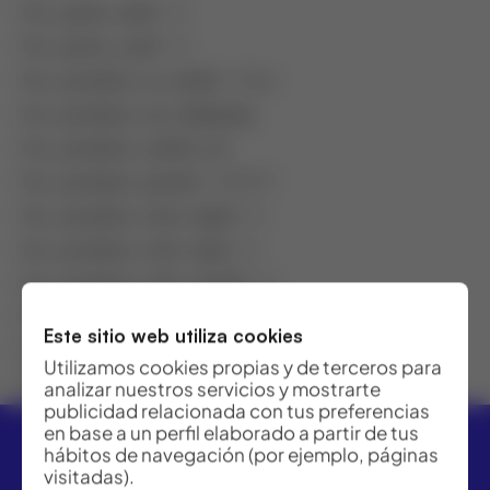
fcc_pack_units
: 0
fcc_price_coef
: 0
fcc_product_is_outlet
: false
fcc_product_no_shipping
:
fcc_product_outlet_id
:
fcc_product_parent
: 182107
fcc_product_rent_day0
: 0
fcc_product_rent_day1
: 0
fcc_product_rent_month
: 0
fcc_product_rent_week
: 0
Este sitio web utiliza cookies
fcc_product_type
: Hijo
Utilizamos cookies propias y de terceros para
featured
: 0
analizar nuestros servicios y mostrarte
publicidad relacionada con tus preferencias
en base a un perfil elaborado a partir de tus
hábitos de navegación (por ejemplo, páginas
visitadas).