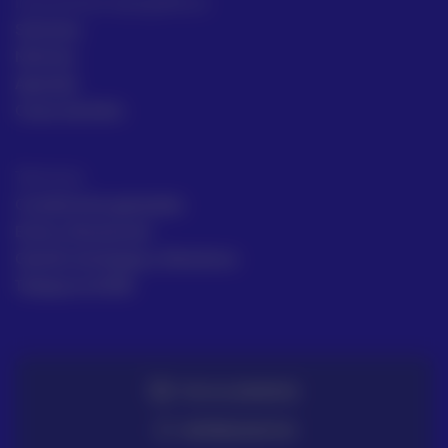
Intrumentos topográficos
Sectores
Noticias
Aprende
Casos de éxito
Términos
Condiciones generales
Envío y Devolución
Gestión de Quejas y Reclamos
Trabaja en ACRE
TE LO LLEVAMOS
ENTREGA EN 72H