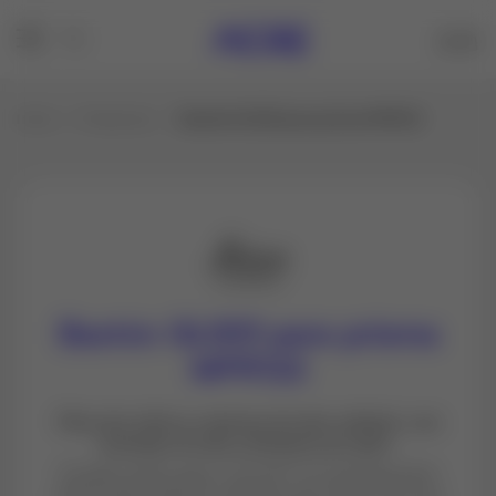
Inicio
Productos
Bastón GLS53 para prisma MPR122
Bastón GLS53 para prisma
MPR122
Fibra de vidrio y carbono de alta calidad, con
burbuja circular y bloqueo por giro.
El Jalón telescópico GLS53 mini pértiga para
AP20 fabricada en carbono que viene con una