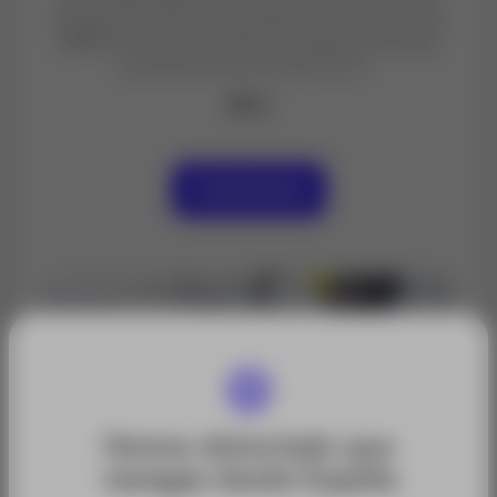
longitud de 25cm.Es posible montar un prisma
MPR122 en la parte inferior, pudiendo alcanzar
una altura de prisma de 20cm.
$ 0
Contáctanos
Hemos detectado que
navegas desde España