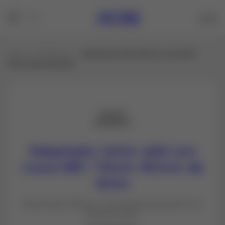
Inicio
Productos
Adaptador tetón wild con rosca M8 /
12mm 40mm de latón
Adaptador tetón wild con
rosca M8 / 12mm 40mm de
latón
Altura rosca 100mm. Principalmente para muro.
Material Latón.