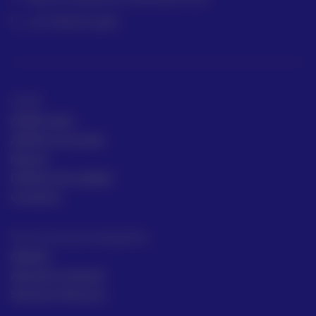
+57 318 813 4682
ACRE
ACRE Latam
ACRE en el mundo
Marcas
Políticas de calidad
Contacto
Servicios para topógrafos
Alquiler
Asesoría comecial
Servicios Técnicos