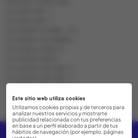
batch_list_0_batch_units
:
fcc_pack_units
: 0
fcc_price_coef
: 0
fcc_product_is_outlet
: false
fcc_product_no_shipping
:
fcc_product_outlet_id
:
fcc_product_parent
:
fcc_product_rent_day0
: 0
fcc_product_rent_day1
: 0
fcc_product_rent_month
: 0
fcc_product_rent_week
: 0
Este sitio web utiliza cookies
fcc_product_type
: Hijo
Utilizamos cookies propias y de terceros para
analizar nuestros servicios y mostrarte
featured
: 0
publicidad relacionada con tus preferencias
en base a un perfil elaborado a partir de tus
hábitos de navegación (por ejemplo, páginas
visitadas).