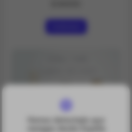
$ 40000
Contáctanos
Hemos detectado que
navegas desde España