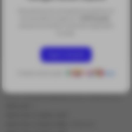
Para disfrutar de una experiencia óptima, te
recomendamos seguir en
ACRE España
,
Sectores:
donde encontrarás contenidos adaptados
Obra Civil y Construcción
a tu país.
Seguir en España
Altura rosca 100mm. Principalmente para muro.
Material Latón.
O selecciona tu país:
Otros
Adaptador tetón Wild mural con rosca M8/12 mm.
Usados principalmente para pared. Altura de la rosca
100mm. Altura del adaptador 40 mm. Material acero.
batch_list
: 1
batch_list_0_batch_coef
:
batch_list_0_batch_label
: Productos