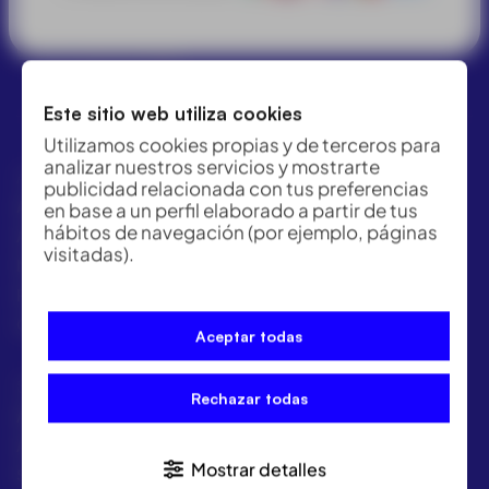
México | Panamá | Colombia | Perú
+57 318 813 4682
Este sitio web utiliza cookies
Utilizamos cookies propias y de terceros para
analizar nuestros servicios y mostrarte
ACRE
publicidad relacionada con tus preferencias
ACRE Latam
en base a un perfil elaborado a partir de tus
hábitos de navegación (por ejemplo, páginas
ACRE en el mundo
visitadas).
Marcas
Políticas de calidad
Contacto
Aceptar todas
Servicios para topógrafos
Rechazar todas
Alquiler
Asesoría comecial
Mostrar detalles
Servicios Técnicos