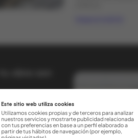
peligrosas.
Asegura la medición
tu obra son
LAS INSPECCIONES
Este sitio web utiliza cookies
Utilizamos cookies propias y de terceros para analizar
nuestros servicios y mostrarte publicidad relacionada
tas requiere personal en
con tus preferencias en base a un perfil elaborado a
 y tiempos de ejecución
partir de tus hábitos de navegación (por ejemplo,
detalladas sin riesgos ni
páginas visitadas).