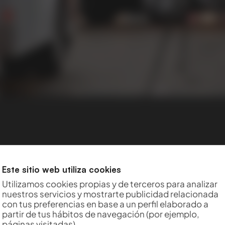
Este sitio web utiliza cookies
Mapeo Aéreo con Drones
Utilizamos cookies propias y de terceros para analizar
nuestros servicios y mostrarte publicidad relacionada
con tus preferencias en base a un perfil elaborado a
partir de tus hábitos de navegación (por ejemplo,
ientas indispensables en la respuesta a emergencias. Su 
páginas visitadas).