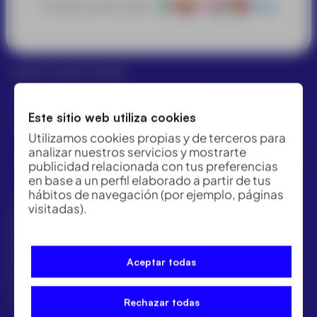
O selecciona tu país:
Otros
GRUPO ACRE LATAM
México | Panamá | Colombia | Perú
Este sitio web utiliza cookies
+57 318 813 4682
Utilizamos cookies propias y de terceros para
analizar nuestros servicios y mostrarte
publicidad relacionada con tus preferencias
en base a un perfil elaborado a partir de tus
hábitos de navegación (por ejemplo, páginas
ACRE
visitadas).
ACRE Latam
ACRE en el mundo
Marcas
Aceptar todas
Políticas de calidad
Contacto
Rechazar todas