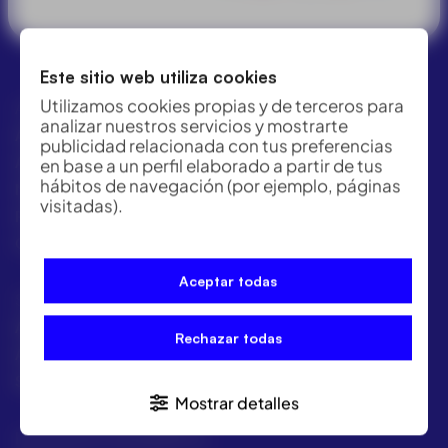
Este sitio web utiliza cookies
Utilizamos cookies propias y de terceros para
ACRE
analizar nuestros servicios y mostrarte
ACRE Latam
publicidad relacionada con tus preferencias
ACRE en el mundo
en base a un perfil elaborado a partir de tus
hábitos de navegación (por ejemplo, páginas
Marcas
visitadas).
Políticas de calidad
Contacto
Aceptar todas
Servicios para topógrafos
Alquiler
Rechazar todas
Asesoría comecial
Servicios Técnicos
Mostrar detalles
Intrumentos topográficos