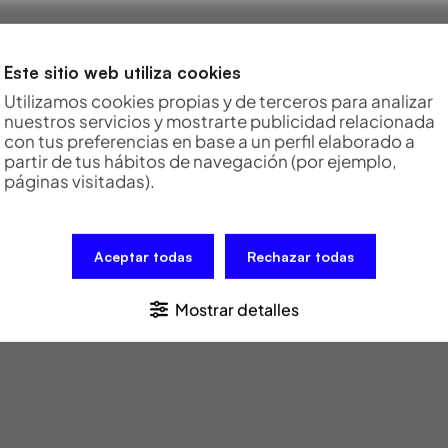
Este sitio web utiliza cookies
o 1 año TUNNEL CAD V2
Utilizamos cookies propias y de terceros para analizar
nuestros servicios y mostrarte publicidad relacionada
con tus preferencias en base a un perfil elaborado a
partir de tus hábitos de navegación (por ejemplo,
páginas visitadas).
Aceptar todas
Rechazar todas
Mostrar detalles