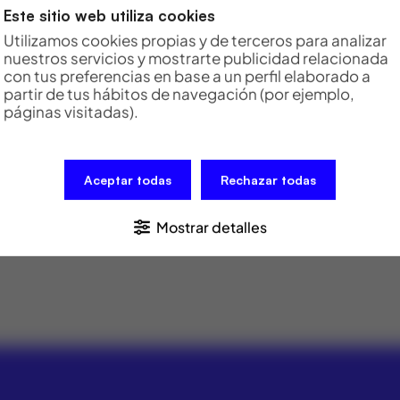
Este sitio web utiliza cookies
 peso 840 g.
Utilizamos cookies propias y de terceros para analizar
nuestros servicios y mostrarte publicidad relacionada
con tus preferencias en base a un perfil elaborado a
partir de tus hábitos de navegación (por ejemplo,
páginas visitadas).
Aceptar todas
Rechazar todas
Mostrar detalles