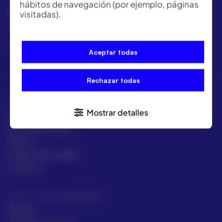
hábitos de navegación (por ejemplo, páginas
GRUPO ACRE LATAM
visitadas).
México | Panamá | Colombia | Perú
+57 318 813 4682
Aceptar todas
Rechazar todas
ACRE
Mostrar detalles
ACRE Latam
ACRE en el mundo
Marcas
Políticas de calidad
Contacto
Servicios para topógrafos
Alquiler