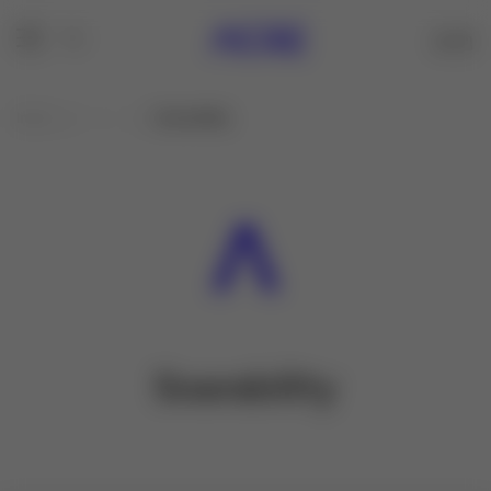
Inicio
Marcas
Soarability
Soarability