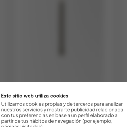
Este sitio web utiliza cookies
Utilizamos cookies propias y de terceros para analizar
nuestros servicios y mostrarte publicidad relacionada
Maza antirebote
con tus preferencias en base a un perfil elaborado a
partir de tus hábitos de navegación (por ejemplo,
Con mango antideslizante
páginas visitadas).