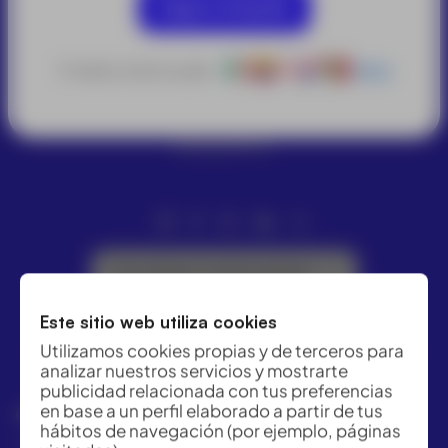
Seguir en España
O selecciona tu país:
Otros
ACRE ofrece las mejores soluciones para topografía,
geomática y medición industrial. Distribuidor Leica
Geosystems.
Suscríbete a la Newsletter
Este sitio web utiliza cookies
Utilizamos cookies propias y de terceros para
analizar nuestros servicios y mostrarte
publicidad relacionada con tus preferencias
en base a un perfil elaborado a partir de tus
GRUPO ACRE LATAM
hábitos de navegación (por ejemplo, páginas