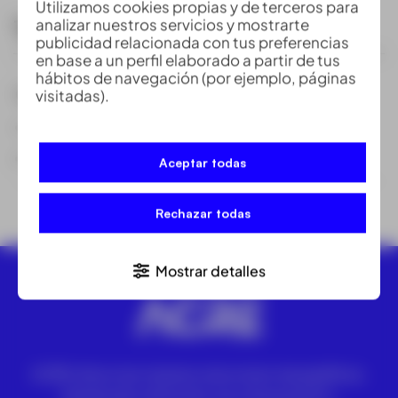
Utilizamos cookies propias y de terceros para
analizar nuestros servicios y mostrarte
Tabla de características
publicidad relacionada con tus preferencias
en base a un perfil elaborado a partir de tus
hábitos de navegación (por ejemplo, páginas
Características técnicas
visitadas).
Longitud 107cm. Telescópico hasta 176cm
Peso 4,6 Kg
Aceptar todas
Rechazar todas
Mostrar detalles
ACRE ofrece las mejores soluciones topográficas,
distribuidor oficial de Leica Geosystems.