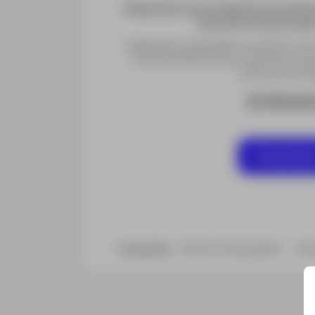
Adaptador para la fijación de ante
bastones de plomada
Adaptador insertable roscado Leica 
antenas GNSS sobre soportes y b
perno enchuf
$ 9200
Contáctan
Todo en Topografía
Sop
Categorías: