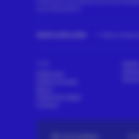
ACRE ofrece las mejores soluciones topográfi
Leica Geosystems.
GRUPO ACRE LATAM
México | Panamá
ACRE
Alquile
Asesor
ACRE Latam
Servici
ACRE en el mundo
Marcas
Políticas de calidad
Contacto
TE LO LLEVAMOS