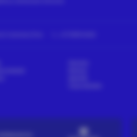
cas, distribuidor oficial de
 | Colombia | Perú
+573188134682
r
Sectores
ía comecial
Noticias
os
Aprende
Casos de éxito
ENTREGA EN 72H