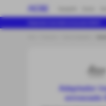
Topografía
Drones
Ser
Adaptador insertable enroscado GAD31
Inicio
Productos
Todo en Topografía
Adapt
Adaptador in
enroscado