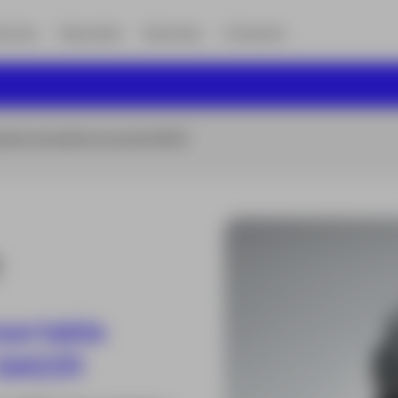
vicios
Descubre
Sectores
Contacto
ador insertable enroscado GAD31
sertable
 GAD31