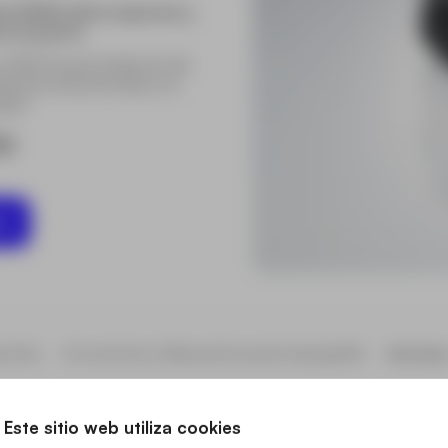
nas GNSS sobre soportes y
 con perno.
GAD31 para la fijación de
astones de plomada con
able
00
os
ortes
Accesorios y Repuestos para topografía
Sectore
Este sitio web utiliza cookies