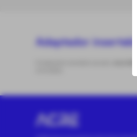
Adaptador insertab
El adaptador insertable roscado
Leica GAD
enchufable.