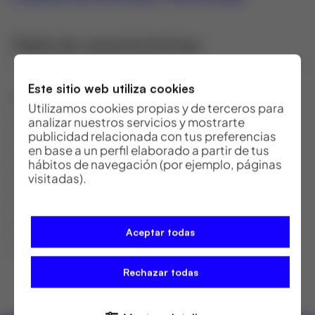
Tabla de características
Este sitio web utiliza cookies
Características técnicas
Utilizamos cookies propias y de terceros para
analizar nuestros servicios y mostrarte
Versión Aluminio Ligero
publicidad relacionada con tus preferencias
Con correa de transporte
en base a un perfil elaborado a partir de tus
hábitos de navegación (por ejemplo, páginas
Tornillos de apriete lateral
visitadas).
Longitud 105 cm.
Telescópico 167cm
Aceptar todas
Peso con 4,5 Kg
Rechazar todas