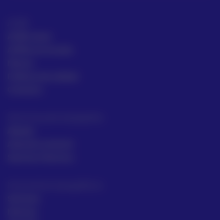
ACRE
ACRE Latam
ACRE en el mundo
Marcas
Políticas de calidad
Contacto
Servicios para topógrafos
Alquiler
Asesoría comecial
Servicios Técnicos
Intrumentos topográficos
Sectores
Noticias