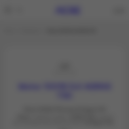
Inicio
Productos
Motor 10018 DJI AGRAS T30
Motor 10018 DJI AGRAS
T30
Motor 10018/77KV para DJI Agras T30
Motor
original modelo
10018/77KV
para el
dron de agricultura de precisión
DJI Agras T30.