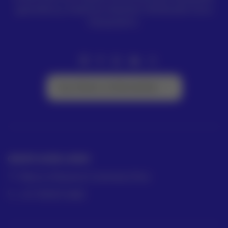
geomática y medición industrial. Distribuidor Leica
Geosystems.
Suscríbete a la Newsletter
GRUPO ACRE LATAM
México | Panamá | Colombia | Perú
+57 318 813 4682