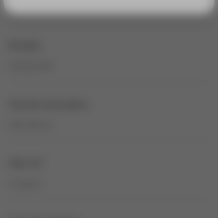
Tabla de características
Modelo
10018/77KV
Tamaño del estátor
100×18 mm
Valor KV
77 rpm/V