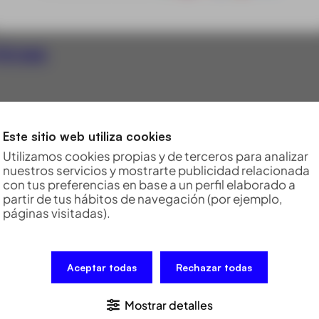
icas
Este sitio web utiliza cookies
T30 M3&M5 Aircraft Arm ESC Composite Cable
Utilizamos cookies propias y de terceros para analizar
nuestros servicios y mostrarte publicidad relacionada
con tus preferencias en base a un perfil elaborado a
partir de tus hábitos de navegación (por ejemplo,
Brazo posterior izquierdo M3 y posterior derecho M5
páginas visitadas).
Aceptar todas
Rechazar todas
Mostrar detalles