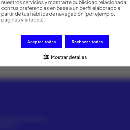
nuestros servicios y mostrarte publicidad relacionada
con tus preferencias en base a un perfil elaborado a
partir de tus hábitos de navegación (por ejemplo,
páginas visitadas).
ios de estación GVP643
Aceptar todas
Rechazar todas
rios de estación como base nivelante, soporte, plomada lás
Mostrar detalles
pografía, geomática y
systems.