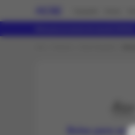
Topografía
Drones
Ser
Bolsa para accesorios de estación GVP643
Inicio
Productos
Todo en Topografía
Bolsa
Bolsa para acc