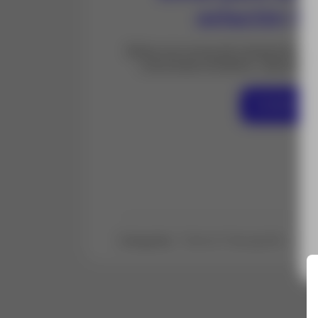
estación 
Bolsa con correa de transporte par
como base nivelante, soporte, p
Contáctan
Todo en Topografía
Est
Categorías: