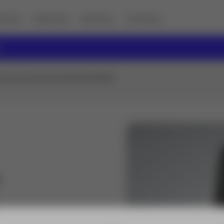
vicios
Descubre
Sectores
Contacto
 para accesorios de estación GVP643
esorios de