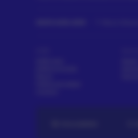
GRUPO ACRE LATAM
México | Panamá
ACRE
Servic
ACRE Latam
Alquile
ACRE en el mundo
Asesor
Marcas
Servici
Políticas de calidad
Contacto
TE LO LLEVAMOS