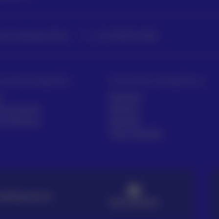
 | Colombia | Perú
+57 318 813 4682
ios para topógrafos
Intrumentos topográficos
r
Sectores
ía comecial
Noticias
os Técnicos
Aprende
Casos de éxito
ENTREGA EN 72H
PAGO SEGURO