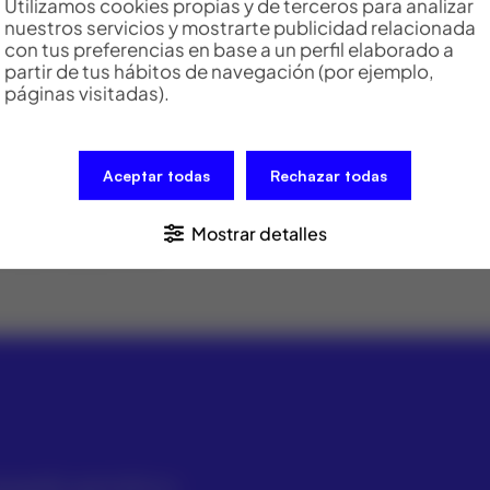
Utilizamos cookies propias y de terceros para analizar
nuestros servicios y mostrarte publicidad relacionada
con tus preferencias en base a un perfil elaborado a
partir de tus hábitos de navegación (por ejemplo,
páginas visitadas).
de litio para estaciones totales Leica (TPS), 7.4 V / 6 Ah. D
Aceptar todas
Rechazar todas
Mostrar detalles
s TS60/MS60 y TM60,
pografía, geomática y