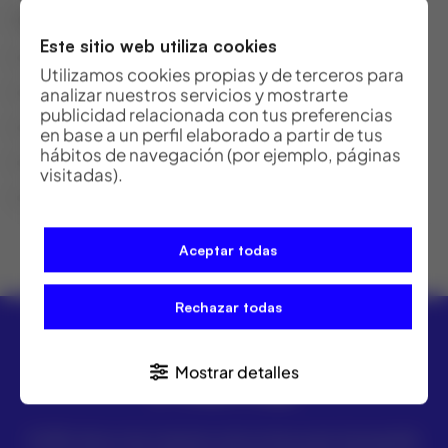
Características técnicas
Este sitio web utiliza cookies
Graduación en cm y en ft
Utilizamos cookies propias y de terceros para
Cierre giratorio
analizar nuestros servicios y mostrarte
publicidad relacionada con tus preferencias
Graduación rojo/blanco
en base a un perfil elaborado a partir de tus
hábitos de navegación (por ejemplo, páginas
Longitud mínima 1,24m
visitadas).
Longitud telescópica 2.60m
Aceptar todas
Rechazar todas
Mostrar detalles
ACRE ofrece las mejores soluciones para topografía,