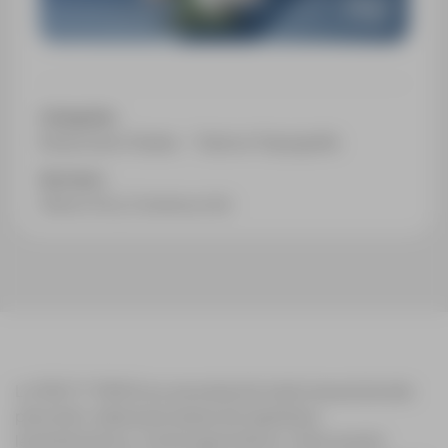
Categorías:
Estaciones Totales
Todo en Topografía
Sectores:
Obra Civil y Construcción
La TS07 3″ R500 es una estación total manual de alta
precisión, ideal para tareas de replanteo,
levantamiento y control geométrico. Esta versión