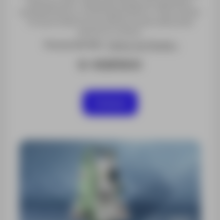
alta precisión, ideal para tareas de replanteo,
levantamiento y control geométrico. Esta versión
incluye todos los accesorios esenciales para
operar en campo.
Precios Sin IVA |
Volver a la Tienda >
S/ 41281500
Comprar