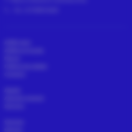
- Tel: +573188134682
ACRE Latam
ACRE en el mundo
Marcas
Políticas de calidad
Contacto
Alquiler
Asesoría comecial
Servicios
Sectores
Noticias