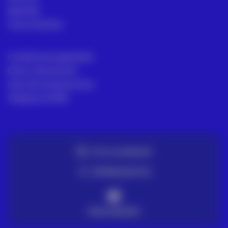
Aprende
Casos de éxito
Condiciones generales
Envío y Devolución
Libro de reclamaciones
Trabaja en ACRE
TE LO LLEVAMOS
ENTREGA EN 72H
PAGO SEGURO