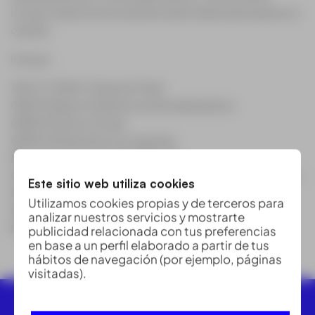
incluye todos los accesorios esenciales para operar en
campo.
Incluye:
TS07 5″ R500, Estación Total
GDF311 Base nivelante sin plomada óptica
GPR111 Prisma circular
GMP111 Miniprisma con soporte
MS1, lápiz de memoria USB, 1GB
GEB364 Batería de iones de litio 10.8V/6900mAh (2 u.)
Este sitio web utiliza cookies
GEV192-1 AC/DC-Adaptador p.GKL112/311 US
Utilizamos cookies propias y de terceros para
GKL311 Cargador Pro 3000
analizar nuestros servicios y mostrarte
MSD1000, SD tarjeta de memoria 1GB
publicidad relacionada con tus preferencias
en base a un perfil elaborado a partir de tus
hábitos de navegación (por ejemplo, páginas
visitadas).