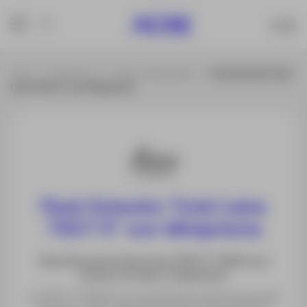
Inicio
Productos
Todo en Topografía
Pack Estación Total
Leica TS07 5″ con Miniprisma
Pack Estación Total Leica
TS07 5″ con Miniprisma
Pack Estación Total Leica TS07 5″ R500 con
prisma circular y miniprisma
La TS07 3″ R500 es una estación total manual de