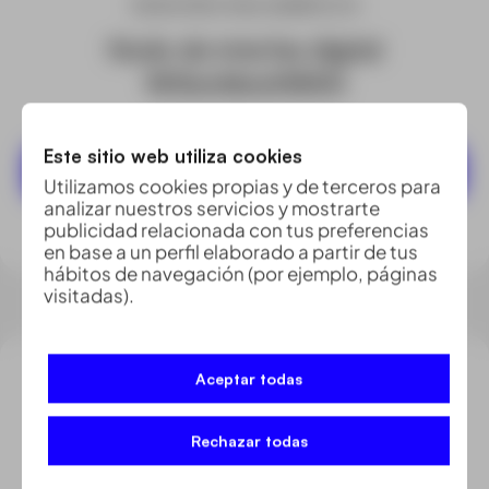
SENSORES INALÁMBRICOS
Nodo de interfaz digital
WiSenMeshWAN
Este sitio web utiliza cookies
Ver más
Utilizamos cookies propias y de terceros para
analizar nuestros servicios y mostrarte
publicidad relacionada con tus preferencias
en base a un perfil elaborado a partir de tus
hábitos de navegación (por ejemplo, páginas
visitadas).
Aceptar todas
Rechazar todas