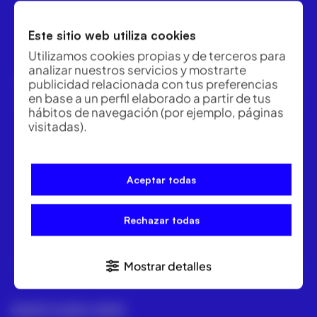
Este sitio web utiliza cookies
Utilizamos cookies propias y de terceros para
analizar nuestros servicios y mostrarte
publicidad relacionada con tus preferencias
ACRE ofrece las mejores soluciones para topografía,
en base a un perfil elaborado a partir de tus
geomática y medición industrial. Distribuidor Leica
hábitos de navegación (por ejemplo, páginas
Geosystems.
visitadas).
Aceptar todas
Suscríbete a la Newsletter
Rechazar todas
Mostrar detalles
GRUPO ACRE LATAM