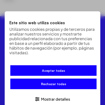
Este sitio web utiliza cookies
Utilizamos cookies propias y de terceros para
analizar nuestros servicios y mostrarte
publicidad relacionada con tus preferencias
en base a un perfil elaborado a partir de tus
hábitos de navegación (por ejemplo, páginas
ACRE ofrece las mejores soluciones para topografía,
visitadas).
geomática y medición industrial. Distribuidor Leica
Geosystems.
Aceptar todas
Rechazar todas
Suscríbete a la Newsletter
Mostrar detalles