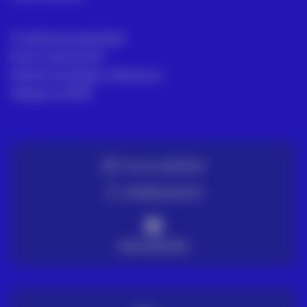
Condiciones generales
Envío y Devolución
Gestión de Quejas y Reclamos
Trabaja en ACRE
TE LO LLEVAMOS
ENTREGA EN 72H
PAGO SEGURO