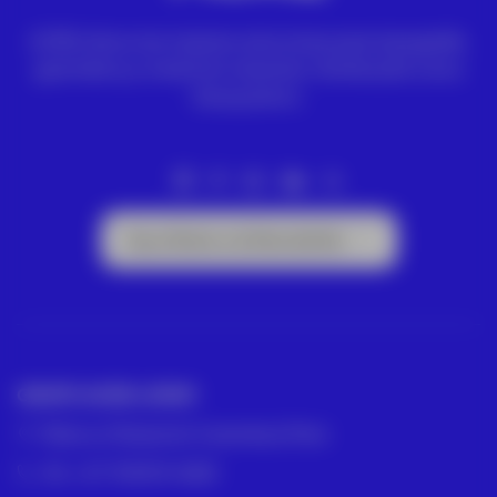
ACRE ofrece las mejores soluciones para topografía,
geomática y medición industrial. Distribuidor Leica
Geosystems.
Suscríbete a la Newsletter
GRUPO ACRE LATAM
México | Panamá | Colombia | Perú
Tel: +57 318 813 4682