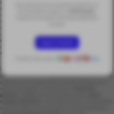
afrontar
nuevos escenarios competitivos
. Grupo ACRE,
Para disfrutar de una experiencia óptima, te
en su
compromiso con la tecnología vanguardista
recomendamos seguir en
ACRE España
,
continúa en constante investigación y desarrollo para
donde encontrarás contenidos adaptados
ofrecerle los
últimos avances tecnológicos
y mostrarle
a tu país.
cómo integrarlos es sus procesos productivos. Con ese
objetivo, nace
Virtual ACRE,
un
punto de encuentro
internacional para que expertos del sector
muestren
Seguir en España
como el uso de las tecnologías
incrementan su
competitividad
.
O selecciona tu país:
Otros
Nuestros expertos de distintas
disciplinas cuentan con
dilatada experiencia en su sector
realizando innumerables proyectos relacionados con la
captura de realidad. Los eventos son
totalmente
gratuitos
y
online
, por lo que podrá acceder
desde
cualquier dispositivo
conectado a internet. Se expondrán
casos de reales en los que podrá conocer los diferentes
proyectos realizados con éxito
de nuestros