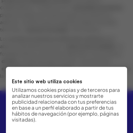
colaboradores. Contamos con
contenidos exclusivos
proporcionados por nuestro equipo de expertos y,
además, tendrá la oportunidad de realizar consultas
técnicas y
exponer sus dudas
a los mismos.
Los
eventos se dividen en diferentes webinars
que
abarcan disciplinas como la
captura de la realidad
, la
fotogrametría, el control de maquinaria, o el uso de los
drones
en distintas aplicaciones. Los eventos se
ejemplificarán con casos reales
en los que se ha utilizado
la distinta tecnología aplicada.
Este sitio web utiliza cookies
Utilizamos cookies propias y de terceros para
analizar nuestros servicios y mostrarte
publicidad relacionada con tus preferencias
en base a un perfil elaborado a partir de tus
hábitos de navegación (por ejemplo, páginas
visitadas).
ACRE ofrece las mejores soluciones para topografía,