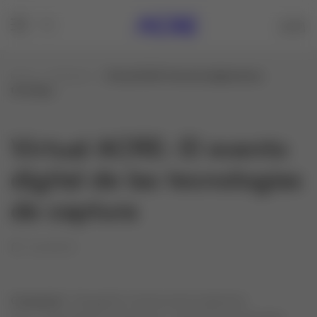
Inicio
Noticias
Virtual ACRE: El evento digital de las
tecnolog...
Virtual ACRE: El evento
digital de las tecnologías
de captura
20/09/10
Categorías:
Topografía, Construcción e Ingeniería